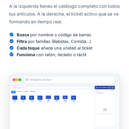
A la izquierda tienes el catálogo completo con todos
tus artículos. A la derecha, el ticket activo que se va
formando en tiempo real.
check_circle
Busca
por nombre o código de barras
check_circle
Filtra
por familias (Bebidas, Comida…)
check_circle
Cada toque
añade una unidad al ticket
check_circle
Funciona
con ratón, teclado o táctil
🔒 verigest.es/tpv