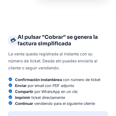
Al pulsar "Cobrar" se genera la
💳
factura simplificada
La venta queda registrada al instante con su
número de ticket. Desde ahí puedes enviarla al
cliente o seguir vendiendo.
check_circle
Confirmación instantánea
con número de ticket
check_circle
Enviar
por email con PDF adjunto
check_circle
Compartir
por WhatsApp en un clic
check_circle
Imprimir
ticket directamente
check_circle
Continuar
vendiendo para el siguiente cliente