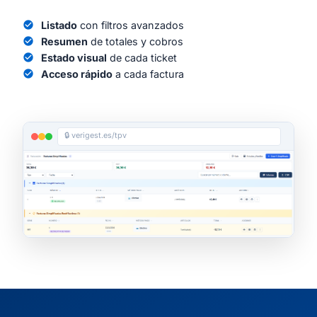
check_circle
Listado
con filtros avanzados
check_circle
Resumen
de totales y cobros
check_circle
Estado visual
de cada ticket
check_circle
Acceso rápido
a cada factura
🔒 verigest.es/tpv