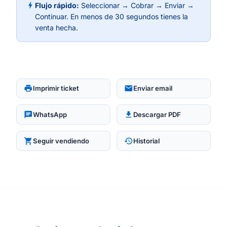
bolt
Flujo rápido:
Seleccionar → Cobrar → Enviar →
Continuar. En menos de 30 segundos tienes la
venta hecha.
print
email
Imprimir ticket
Enviar email
chat
download
WhatsApp
Descargar PDF
shopping_cart
history
Seguir vendiendo
Historial