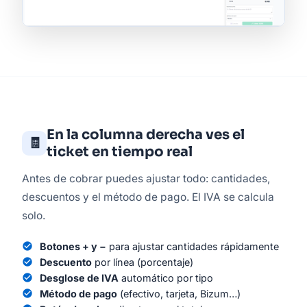
En la columna derecha ves el
🧾
ticket en tiempo real
Antes de cobrar puedes ajustar todo: cantidades,
descuentos y el método de pago. El IVA se calcula
solo.
check_circle
Botones + y −
para ajustar cantidades rápidamente
check_circle
Descuento
por línea (porcentaje)
check_circle
Desglose de IVA
automático por tipo
check_circle
Método de pago
(efectivo, tarjeta, Bizum…)