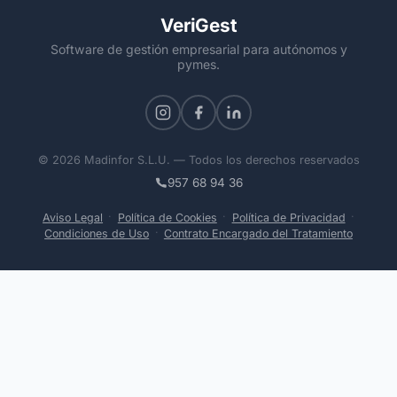
VeriGest
Software de gestión empresarial para autónomos y
pymes.
© 2026 Madinfor S.L.U. — Todos los derechos reservados
957 68 94 36
·
·
·
Aviso Legal
Política de Cookies
Política de Privacidad
·
Condiciones de Uso
Contrato Encargado del Tratamiento