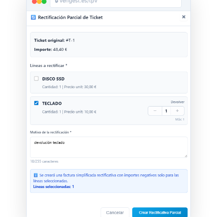
🔒 verigest.es/tpv