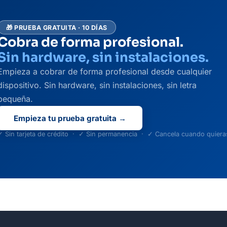
🎁 PRUEBA GRATUITA · 10 DÍAS
Cobra de forma profesional.
Sin hardware, sin instalaciones.
Empieza a cobrar de forma profesional desde cualquier
dispositivo. Sin hardware, sin instalaciones, sin letra
pequeña.
Empieza tu prueba gratuita →
✓ Sin tarjeta de crédito · ✓ Sin permanencia · ✓ Cancela cuando quiera