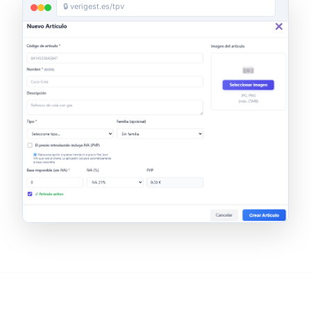
🔒 verigest.es/tpv