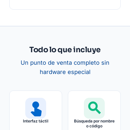
Todo lo que incluye
Un punto de venta completo sin
hardware especial
touch_app
search
Interfaz táctil
Búsqueda por nombre
o código