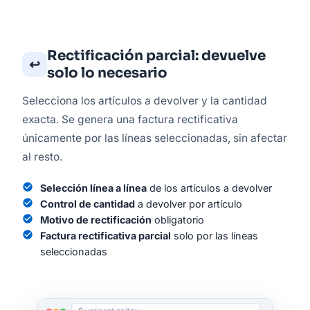
Rectificación parcial: devuelve
↩️
solo lo necesario
Selecciona los artículos a devolver y la cantidad
exacta. Se genera una factura rectificativa
únicamente por las líneas seleccionadas, sin afectar
al resto.
check_circle
Selección línea a línea
de los artículos a devolver
check_circle
Control de cantidad
a devolver por artículo
check_circle
Motivo de rectificación
obligatorio
check_circle
Factura rectificativa parcial
solo por las líneas
seleccionadas