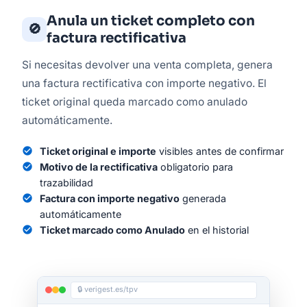
Anula un ticket completo con
🚫
factura rectificativa
Si necesitas devolver una venta completa, genera
una factura rectificativa con importe negativo. El
ticket original queda marcado como anulado
automáticamente.
check_circle
Ticket original e importe
visibles antes de confirmar
check_circle
Motivo de la rectificativa
obligatorio para
trazabilidad
check_circle
Factura con importe negativo
generada
automáticamente
check_circle
Ticket marcado como Anulado
en el historial
🔒 verigest.es/tpv