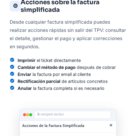
Acciones sobre la factura
⚙️
simplificada
Desde cualquier factura simplificada puedes
realizar acciones rápidas sin salir del TPV: consultar
el detalle, gestionar el pago y aplicar correcciones
en segundos.
check_circle
Imprimir
el ticket directamente
check_circle
Cambiar el método de pago
después de cobrar
check_circle
Enviar
la factura por email al cliente
check_circle
Rectificación parcial
de artículos concretos
check_circle
Anular
la factura completa si es necesario
🔒 verigest.es/tpv