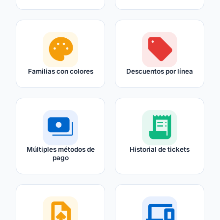
palette
local_offer
Familias con colores
Descuentos por línea
payments
receipt_long
Múltiples métodos de
Historial de tickets
pago
upload_file
devices