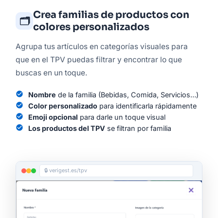
Crea familias de productos con
🗂️
colores personalizados
Agrupa tus artículos en categorías visuales para
que en el TPV puedas filtrar y encontrar lo que
buscas en un toque.
check_circle
Nombre
de la familia (Bebidas, Comida, Servicios…)
check_circle
Color personalizado
para identificarla rápidamente
check_circle
Emoji opcional
para darle un toque visual
check_circle
Los productos del TPV
se filtran por familia
🔒 verigest.es/tpv