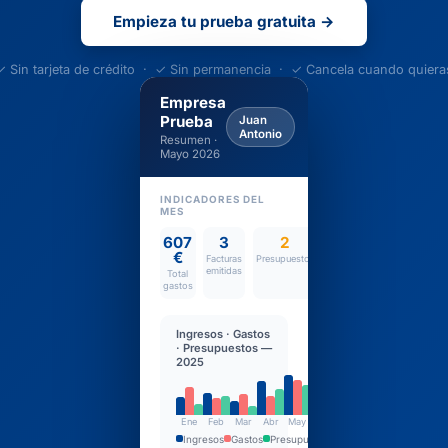
Empieza tu prueba gratuita →
✓ Sin tarjeta de crédito · ✓ Sin permanencia · ✓ Cancela cuando quiera
Empresa
Prueba
Juan
Antonio
Resumen ·
Mayo 2026
INDICADORES DEL
MES
607
3
2
453
€
€
Facturas
Presupuestos
emitidas
Total
Total
gastos
ingresos
Ingresos · Gastos
· Presupuestos —
2025
Ene
Feb
Mar
Abr
May
Jun
Ingresos
Gastos
Presupuestos