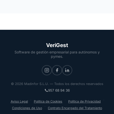
VeriGest
Software de gestión empresarial para autónomos y
pymes.
© 2026 Madinfor S.L.U. — Todos los derechos reservados
957 68 94 36
·
·
·
Aviso Legal
Política de Cookies
Política de Privacidad
·
Condiciones de Uso
Contrato Encargado del Tratamiento