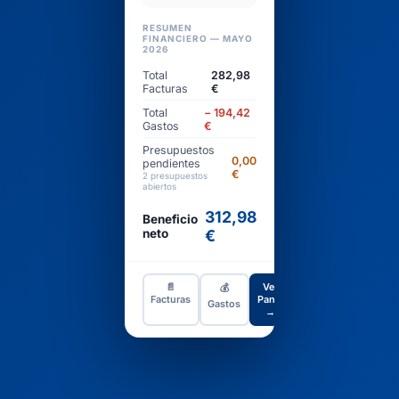
RESUMEN
FINANCIERO — MAYO
2026
Total
282,98
Facturas
€
Total
− 194,42
Gastos
€
Presupuestos
0,00
pendientes
€
2 presupuestos
abiertos
312,98
Beneficio
neto
€
📄
Ver
💰
Facturas
Panel
Gastos
→