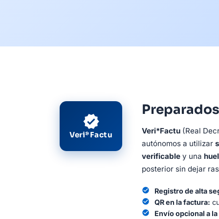
Preparados
verified
Veri*Factu
(Real Decr
Veri*Factu
autónomos a utilizar
s
verificable
y una
huel
posterior sin dejar ras
check_circle
Registro de alta se
check_circle
QR en la factura:
cu
check_circle
Envío opcional a l