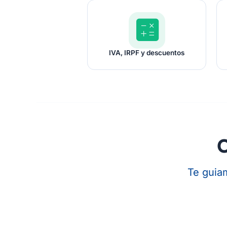
calculate
IVA, IRPF y descuentos
C
Te guia