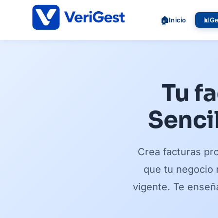
🏠
📊
Ge
Inicio
Tu f
Sencil
Crea facturas pr
que tu negocio n
vigente. Te enseñ