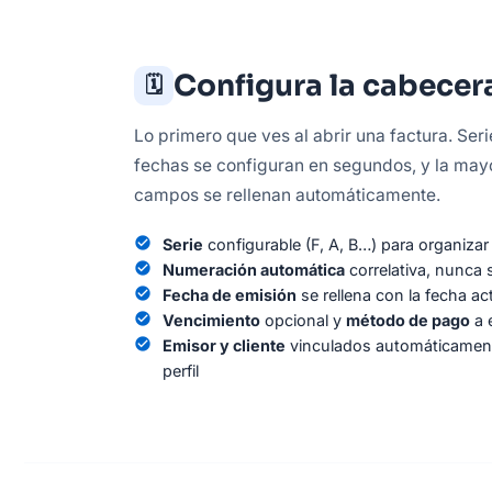
Configura la cabecer
🗓️
Lo primero que ves al abrir una factura. Ser
fechas se configuran en segundos, y la may
campos se rellenan automáticamente.
check_circle
Serie
configurable (F, A, B…) para organizar
check_circle
Numeración automática
correlativa, nunca s
check_circle
Fecha de emisión
se rellena con la fecha ac
check_circle
Vencimiento
opcional y
método de pago
a e
check_circle
Emisor y cliente
vinculados automáticamen
perfil