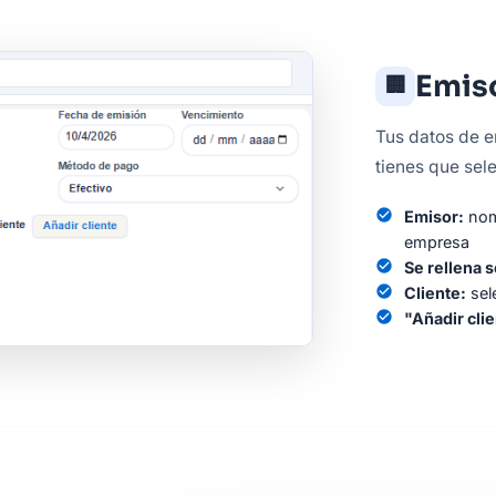
Emiso
🏢
Tus datos de 
tienes que sele
check_circle
Emisor:
nomb
empresa
check_circle
Se rellena s
check_circle
Cliente:
sel
check_circle
"Añadir clie