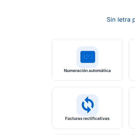
Sin letra
pin
Numeración automática
sync
Facturas rectificativas