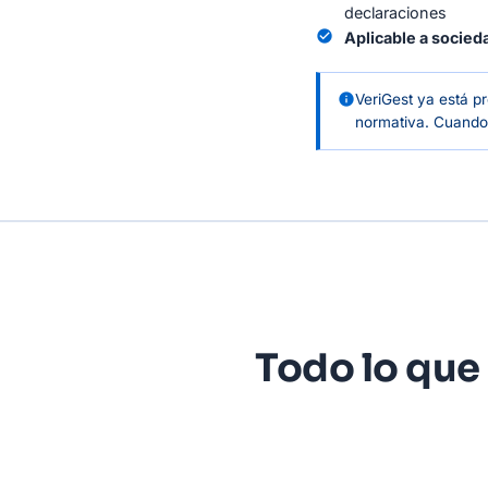
declaraciones
check_circle
Aplicable a socie
info
VeriGest ya está p
normativa. Cuando 
Todo lo que 