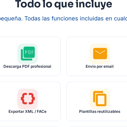
Todo lo que incluye
 pequeña. Todas las funciones incluidas en cualq
picture_as_pdf
email
Descarga PDF profesional
Envío por email
data_object
content_copy
Exportar XML / FACe
Plantillas reutilizables