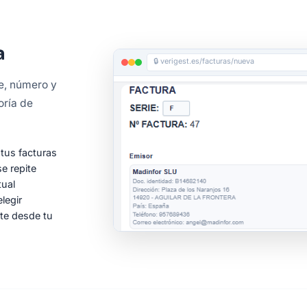
a
🔒 verigest.es/facturas/nueva
ie, número y
oría de
 tus facturas
e repite
tual
legir
te desde tu