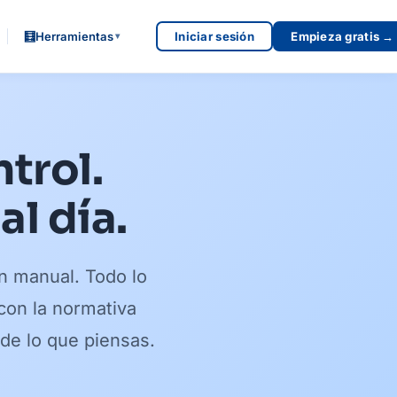
🧮
Herramientas
Iniciar sesión
Empieza gratis →
▾
trol.
al día.
n manual. Todo lo
 con la normativa
de lo que piensas.