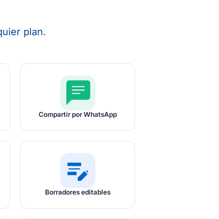
uier plan.
chat
Compartir por WhatsApp
edit_note
Borradores editables