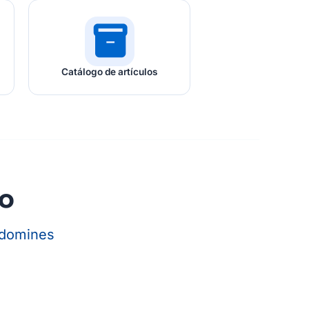
inventory_2
Catálogo de artículos
so
 domines