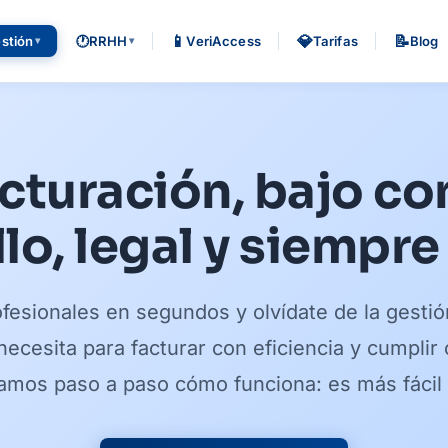
📱
💎
📝
stión
🕐
RRHH
VeriAccess
Tarifas
Blog
▾
▾
acturación, bajo con
lo, legal y siempre 
ofesionales en segundos y olvídate de la gestió
ecesita para facturar con eficiencia y cumplir
amos paso a paso cómo funciona: es más fácil 